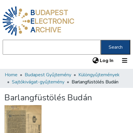
B
UDAPEST
E
LECTRONIC
A
RCHIVE
Search
(current
Log In
Home
Budapest Gyűjtemény
Különgyűjtemények
Communities & Collections
Sajtókivágat-gyűjtemény
Barlangfüstölés Budán
All of DSpace
Barlangfüstölés Budán
Statistics
About us