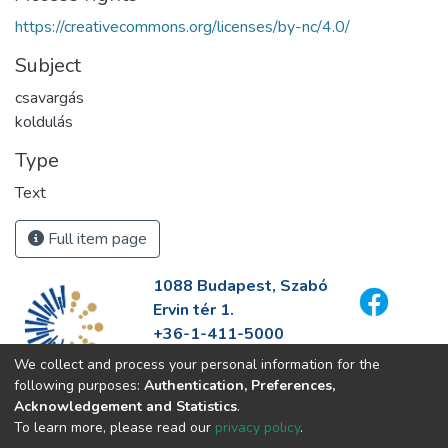
https://creativecommons.org/licenses/by-nc/4.0/
Subject
csavargás
koldulás
Type
Text
Full item page
1088 Budapest, Szabó
Ervin tér 1.
+36-1-411-5000
info@fszek.hu
We collect and process your personal information for the
https://fszek.hu
following purposes:
Authentication, Preferences,
Acknowledgement and Statistics
.
To learn more, please read our
privacy policy
.