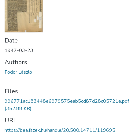
Date
1947-03-23
Authors
Fodor László
Files
996771ac183448e6979575eab5cd87d28c05721e.pdf
(352.88 KB)
URI
https://bea.fszek.hu/handle/20.500.14711/119695