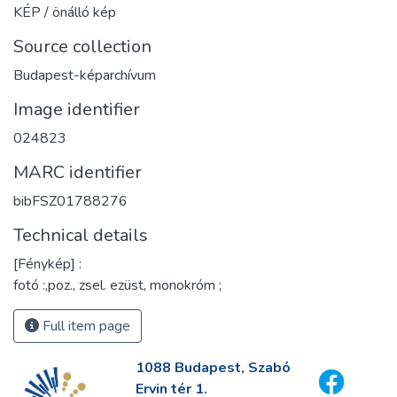
KÉP / önálló kép
Source collection
Budapest-képarchívum
Image identifier
024823
MARC identifier
bibFSZ01788276
Technical details
[Fénykép] :
fotó :,poz., zsel. ezüst, monokróm ;
Full item page
1088 Budapest, Szabó
Ervin tér 1.