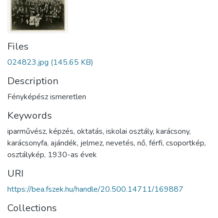
Files
024823.jpg
(145.65 KB)
Description
Fényképész ismeretlen
Keywords
iparművész
,
képzés
,
oktatás
,
iskolai osztály
,
karácsony
,
karácsonyfa
,
ajándék
,
jelmez
,
nevetés
,
nő
,
férfi
,
csoportkép
,
osztálykép
,
1930-as évek
URI
https://bea.fszek.hu/handle/20.500.14711/169887
Collections