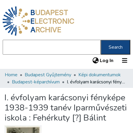
B
UDAPEST
E
LECTRONIC
A
RCHIVE
Search
(current
Log In
Home
Budapest Gyűjtemény
Képi dokumentumok
Communities & Collections
Budapest-képarchívum
I. évfolyam karácsonyi fényképe 1938-1939 tanév Iparművészeti iskola : Fehérkuty [?] Bálint
All of DSpace
I. évfolyam karácsonyi fényképe
Statistics
1938-1939 tanév Iparművészeti
About us
iskola : Fehérkuty [?] Bálint