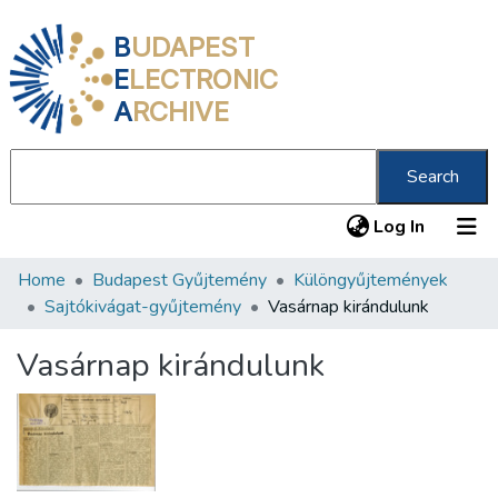
B
UDAPEST
E
LECTRONIC
A
RCHIVE
Search
(current
Log In
Home
Budapest Gyűjtemény
Különgyűjtemények
Communities & Collections
Sajtókivágat-gyűjtemény
Vasárnap kirándulunk
All of DSpace
Vasárnap kirándulunk
Statistics
About us