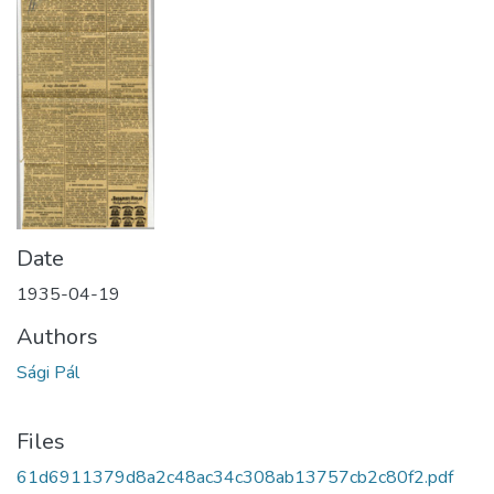
Date
1935-04-19
Authors
Sági Pál
Files
61d6911379d8a2c48ac34c308ab13757cb2c80f2.pdf