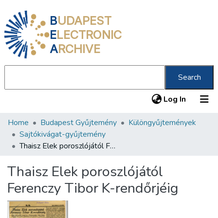
B
UDAPEST
E
LECTRONIC
A
RCHIVE
Search
(current
Log In
Home
Budapest Gyűjtemény
Különgyűjtemények
Communities & Collections
Sajtókivágat-gyűjtemény
All of DSpace
Thaisz Elek poroszlójától Ferenczy Tibor K-rendőrjéig
Statistics
Thaisz Elek poroszlójától
About us
Ferenczy Tibor K-rendőrjéig