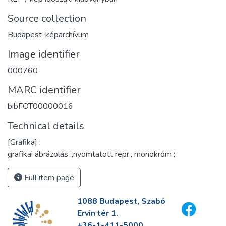
Source collection
Budapest-képarchívum
Image identifier
000760
MARC identifier
bibFOT00000016
Technical details
[Grafika] :
grafikai ábrázolás :,nyomtatott repr., monokróm ;
Full item page
1088 Budapest, Szabó
Ervin tér 1.
+36-1-411-5000