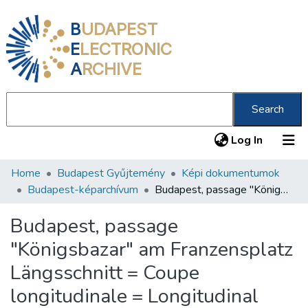
B
UDAPEST
E
LECTRONIC
A
RCHIVE
Search
(current
Log In
Home
Budapest Gyűjtemény
Képi dokumentumok
Communities & Collections
Budapest-képarchívum
Budapest, passage "Königsbazar" am Franzensplatz Längsschnitt = Coupe longitudinale = Longitudinal section /
All of DSpace
Budapest, passage
Statistics
"Königsbazar" am Franzensplatz
About us
Längsschnitt = Coupe
longitudinale = Longitudinal