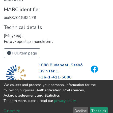
MARC identifier
bibFSZ01883178
Technical details
[Fénykép] :
Fotó :,képeslap, monokróm ;
Full item page
1088 Budapest, Szabó
Ervin tér 1.
+36-1-411-5000
info@fszek.hu
We collect and process your personal information for the
https://fszek.hu
following purposes:
Authentication, Preferences,
Acknowledgement and Statistics
.
To learn more, please read our
privacy policy
.
Customize
Decline
That's ok