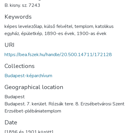
B. kisny. sz. 7243
Keywords
képes levelezőlap
,
külső felvétel
,
templom
,
katolikus
egyház
,
épületkép
,
1890-es évek
,
1900-as évek
URI
https://bea.fszek.hu/handle/20.500.14711/172128
Collections
Budapest-képarchívum
Geographical location
Budapest
Budapest. 7. kerület. Rózsák tere. 8. Erzsébetvárosi Szent
Erzsébet-plébániatemplom
Date
[1896 és 1901 között]