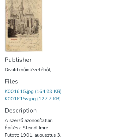
Publisher
Divald műintézetéből,
Files
K001615.jpg
(164.89 KB)
K001615v.jpg
(127.7 KB)
Description
A szerző azonosítatlan
Építész: Steindl Imre
Futott: 1901. augusztus 3.