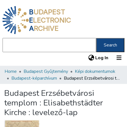
B
UDAPEST
E
LECTRONIC
A
RCHIVE
Search
(current
Log In
Home
Budapest Gyűjtemény
Képi dokumentumok
Communities & Collections
Budapest-képarchívum
Budapest Erzsébetvárosi templom : Elisabethstädter Kirche : levelező-lap
All of DSpace
Budapest Erzsébetvárosi
Statistics
templom : Elisabethstädter
About us
Kirche : levelező-lap