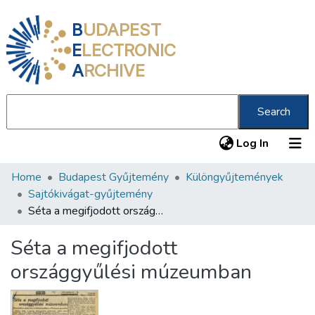
B
UDAPEST
E
LECTRONIC
A
RCHIVE
Search
(current
Log In
Home
Budapest Gyűjtemény
Különgyűjtemények
Communities & Collections
Sajtókivágat-gyűjtemény
All of DSpace
Séta a megifjodott országgyűlési múzeumban
Statistics
Séta a megifjodott
About us
országgyűlési múzeumban