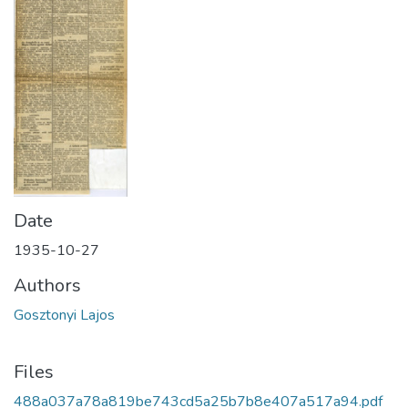
Date
1935-10-27
Authors
Gosztonyi Lajos
Files
488a037a78a819be743cd5a25b7b8e407a517a94.pdf