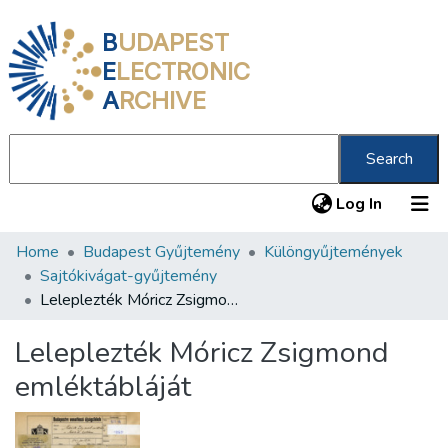
B
UDAPEST
E
LECTRONIC
A
RCHIVE
Search
(current
Log In
Home
Budapest Gyűjtemény
Különgyűjtemények
Communities & Collections
Sajtókivágat-gyűjtemény
All of DSpace
Leleplezték Móricz Zsigmond emléktábláját
Statistics
Leleplezték Móricz Zsigmond
About us
emléktábláját