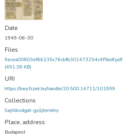
Date
1949-06-30
Files
9ecea00803ef66235c76cbfb301473254c4f5bdf.pdf
(491.38 KB)
URI
https://bea.fszek.hu/handle/20.500.14711/101859
Collections
Sajtókivágat-gyűjtemény
Place, address
Budapest