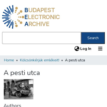
B
UDAPEST
E
LECTRONIC
A
RCHIVE
Search
(current
Log In
Home
Kölcsönkérjük emlékeit!
A pesti utca
Communities & Collections
All of DSpace
A pesti utca
Statistics
About us
Authors