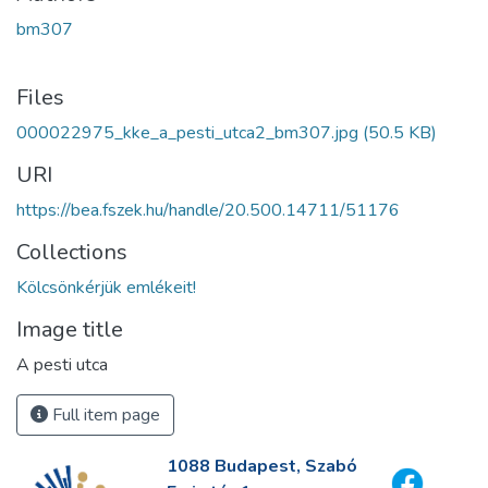
bm307
Files
000022975_kke_a_pesti_utca2_bm307.jpg
(50.5 KB)
URI
https://bea.fszek.hu/handle/20.500.14711/51176
Collections
Kölcsönkérjük emlékeit!
Image title
A pesti utca
Full item page
1088 Budapest, Szabó