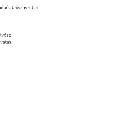
méből; bálvány-utca;
lvész
,
avatás
,