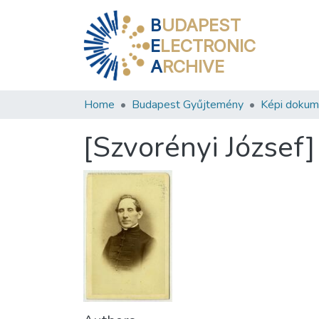
B
UDAPEST
E
LECTRONIC
A
RCHIVE
Home
Budapest Gyűjtemény
Képi doku
[Szvorényi József]