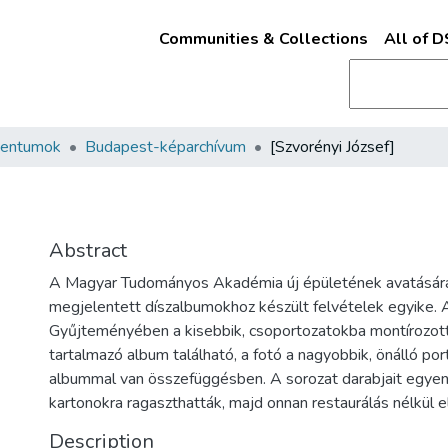
Communities & Collections
All of 
mentumok
Budapest-képarchívum
[Szvorényi József]
Abstract
A Magyar Tudományos Akadémia új épületének avatásá
megjelentett díszalbumokhoz készült felvételek egyike
Gyűjteményében a kisebbik, csoportozatokba montírozot
tartalmazó album található, a fotó a nagyobbik, önálló por
albummal van összefüggésben. A sorozat darabjait egye
kartonokra ragaszthatták, majd onnan restaurálás nélkül el
Description