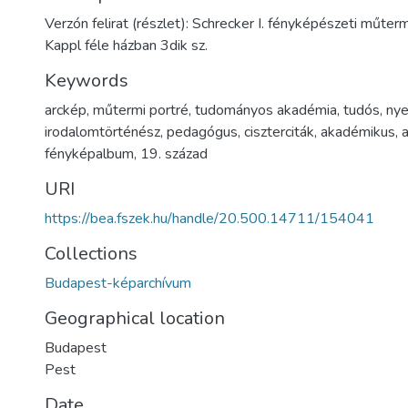
Verzón felirat (részlet): Schrecker I. fényképészeti műter
Kappl féle házban 3dik sz.
Keywords
arckép
,
műtermi portré
,
tudományos akadémia
,
tudós
,
nye
irodalomtörténész
,
pedagógus
,
ciszterciták
,
akadémikus
,
fényképalbum
,
19. század
URI
https://bea.fszek.hu/handle/20.500.14711/154041
Collections
Budapest-képarchívum
Geographical location
Budapest
Pest
Date