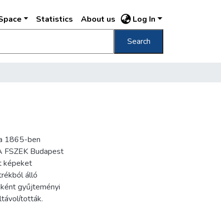
DSpace
Statistics
About us
Log In
Search
ra 1865-ben
. A FSZEK Budapest
t képeket
trékból álló
nként gyűjteményi
távolították.