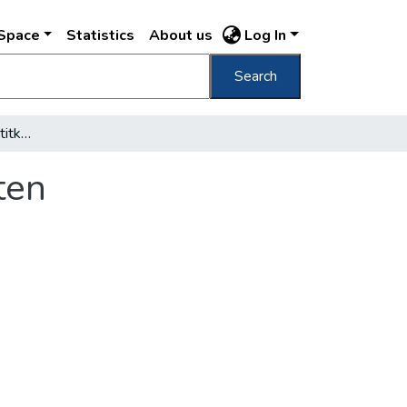
DSpace
Statistics
About us
Log In
Search
A Duna-bizottság vezértitkársága Budapesten
ten