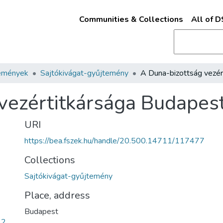
Communities & Collections
All of 
emények
Sajtókivágat-gyűjtemény
vezértitkársága Budapes
URI
https://bea.fszek.hu/handle/20.500.14711/117477
Collections
Sajtókivágat-gyűjtemény
Place, address
Budapest
32