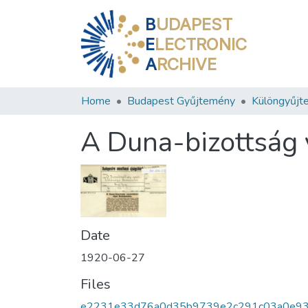
B
UDAPEST
E
LECTRONIC
A
RCHIVE
Home
Budapest Gyűjtemény
Különgyűjt
A Duna-bizottság 
Date
1920-06-27
Files
e2231e33d76a0d35b9739e2c291c03a0e9