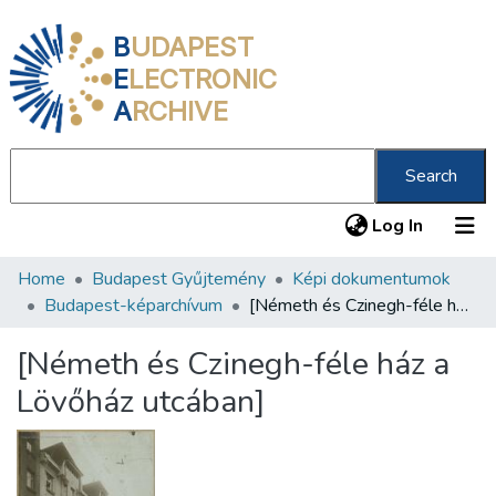
B
UDAPEST
E
LECTRONIC
A
RCHIVE
Search
(current
Log In
Home
Budapest Gyűjtemény
Képi dokumentumok
Communities & Collections
Budapest-képarchívum
[Németh és Czinegh-féle ház a Lövőház utcában]
All of DSpace
[Németh és Czinegh-féle ház a
Statistics
Lövőház utcában]
About us