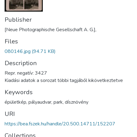
Publisher
[Neue Photographische Gesellschaft A. G.],
Files
080146.jpg
(94.71 KB)
Description
Repr. negatív: 3427
Kiadási adatok a sorozat többi tagjából kikövetkeztetve
Keywords
épületkép
,
pályaudvar
,
park
,
dísznövény
URI
https://bea.fszek.hu/handle/20.500.14711/152207
Collections