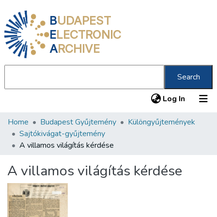
B
UDAPEST
E
LECTRONIC
A
RCHIVE
Search
(current
Log In
Home
Budapest Gyűjtemény
Különgyűjtemények
Communities & Collections
Sajtókivágat-gyűjtemény
All of DSpace
A villamos világítás kérdése
Statistics
A villamos világítás kérdése
About us