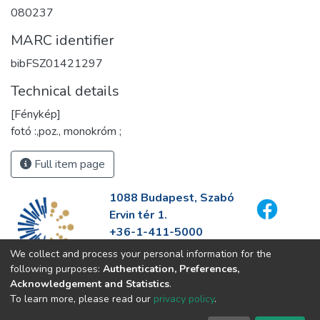
080237
MARC identifier
bibFSZ01421297
Technical details
[Fénykép]
fotó :,poz., monokróm ;
Full item page
1088 Budapest, Szabó
Ervin tér 1.
+36-1-411-5000
info@fszek.hu
We collect and process your personal information for the
https://fszek.hu
following purposes:
Authentication, Preferences,
Acknowledgement and Statistics
.
To learn more, please read our
privacy policy
.