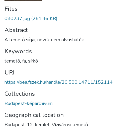
Files
080237.jpg
(251.46 KB)
Abstract
A temető sírjai, nevek nem olvashatók.
Keywords
temető
,
fa
,
sírkő
URI
https://bea.fszek.hu/handle/20.500.14711/152114
Collections
Budapest-képarchívum
Geographical location
Budapest. 12. kerület. Vízivárosi temető