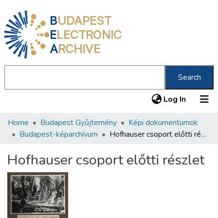
B
UDAPEST
E
LECTRONIC
A
RCHIVE
Search
(current
Log In
Home
Budapest Gyűjtemény
Képi dokumentumok
Communities & Collections
Budapest-képarchívum
Hofhauser csoport előtti részlet
All of DSpace
Hofhauser csoport előtti részlet
Statistics
About us