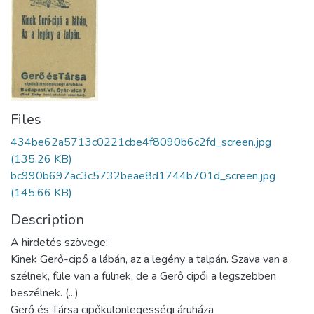
Files
434be62a5713c0221cbe4f8090b6c2fd_screen.jpg
(135.26 KB)
bc990b697ac3c5732beae8d1744b701d_screen.jpg
(145.66 KB)
Description
A hirdetés szövege:
Kinek Gerő-cipő a lábán, az a legény a talpán. Szava van a
szélnek, füle van a fülnek, de a Gerő cipői a legszebben
beszélnek. (...)
Gerő és Társa cipőkülönlegességi áruháza