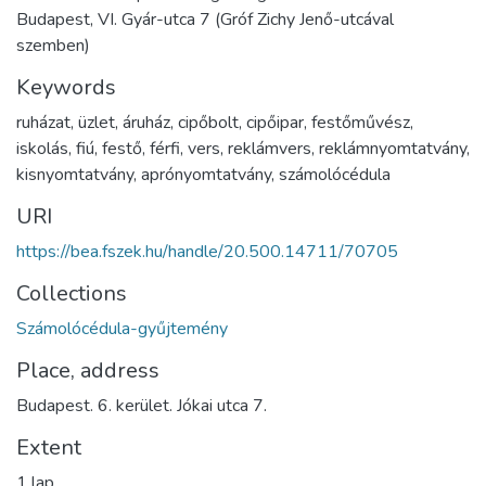
Budapest, VI. Gyár-utca 7 (Gróf Zichy Jenő-utcával
szemben)
Keywords
ruházat
,
üzlet
,
áruház
,
cipőbolt
,
cipőipar
,
festőművész
,
iskolás
,
fiú
,
festő
,
férfi
,
vers
,
reklámvers
,
reklámnyomtatvány
,
kisnyomtatvány
,
aprónyomtatvány
,
számolócédula
URI
https://bea.fszek.hu/handle/20.500.14711/70705
Collections
Számolócédula-gyűjtemény
Place, address
Budapest. 6. kerület. Jókai utca 7.
Extent
1 lap