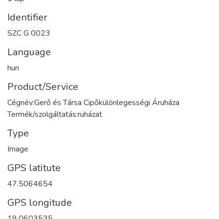
Identifier
SZC G 0023
Language
hun
Product/Service
Cégnév:Gerő és Társa Cipőkülönlegességi Áruháza
Termék/szolgáltatás:ruházat
Type
Image
GPS latitute
47.5064654
GPS longitude
19.0603535