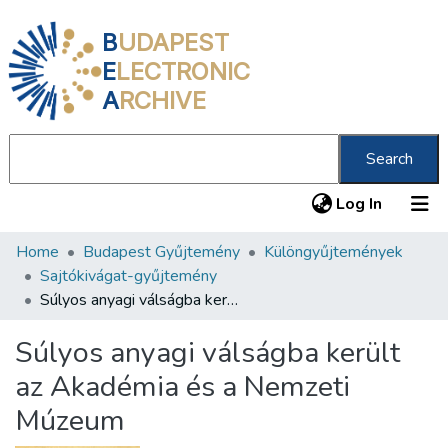
B
UDAPEST
E
LECTRONIC
A
RCHIVE
Search
(current
Log In
Home
Budapest Gyűjtemény
Különgyűjtemények
Communities & Collections
Sajtókivágat-gyűjtemény
All of DSpace
Súlyos anyagi válságba került az Akadémia és a Nemzeti Múzeum
Statistics
Súlyos anyagi válságba került
About us
az Akadémia és a Nemzeti
Múzeum