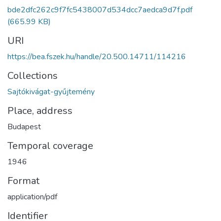
bde2dfc262c9f7fc5438007d534dcc7aedca9d7f.pdf
(665.99 KB)
URI
https://bea.fszek.hu/handle/20.500.14711/114216
Collections
Sajtókivágat-gyűjtemény
Place, address
Budapest
Temporal coverage
1946
Format
application/pdf
Identifier