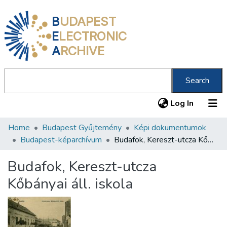
B
UDAPEST
E
LECTRONIC
A
RCHIVE
Search
(current
Log In
Home
Budapest Gyűjtemény
Képi dokumentumok
Communities & Collections
Budapest-képarchívum
Budafok, Kereszt-utcza Kőbányai áll. iskola
All of DSpace
Budafok, Kereszt-utcza
Statistics
Kőbányai áll. iskola
About us