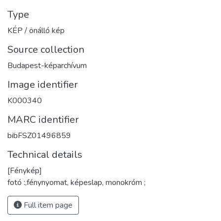
Type
KÉP / önálló kép
Source collection
Budapest-képarchívum
Image identifier
K000340
MARC identifier
bibFSZ01496859
Technical details
[Fénykép]
fotó :,fénynyomat, képeslap, monokróm ;
Full item page