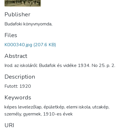
Publisher
Budafoki könyvnyomda,
Files
K000340.jpg
(207.6 KB)
Abstract
Irod. az iskoláról: Budafok és vidéke 1934. No 25. p. 2.
Description
Futott: 1920
Keywords
képes levelezőlap
,
épületkép
,
elemi iskola
,
utcakép
,
személy
,
gyermek
,
1910-es évek
URI