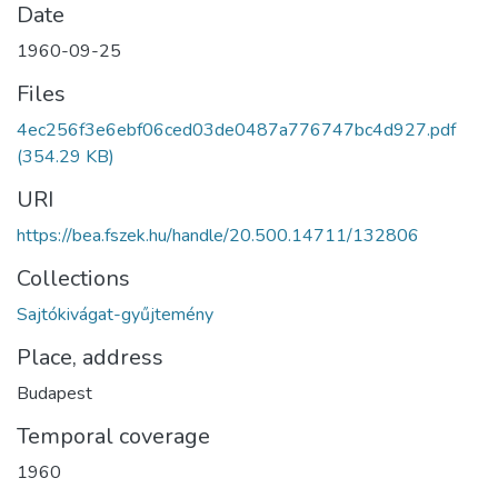
Date
1960-09-25
Files
4ec256f3e6ebf06ced03de0487a776747bc4d927.pdf
(354.29 KB)
URI
https://bea.fszek.hu/handle/20.500.14711/132806
Collections
Sajtókivágat-gyűjtemény
Place, address
Budapest
Temporal coverage
1960