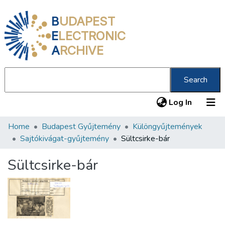
B
UDAPEST
E
LECTRONIC
A
RCHIVE
Search
(current
Log In
Home
Budapest Gyűjtemény
Különgyűjtemények
Communities & Collections
Sajtókivágat-gyűjtemény
Sültcsirke-bár
All of DSpace
Sültcsirke-bár
Statistics
About us