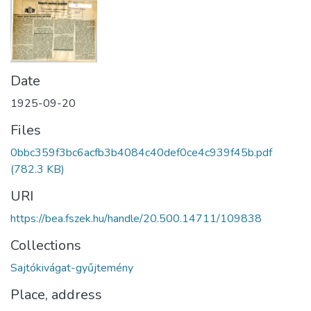
Date
1925-09-20
Files
0bbc359f3bc6acfb3b4084c40def0ce4c939f45b.pdf
(782.3 KB)
URI
https://bea.fszek.hu/handle/20.500.14711/109838
Collections
Sajtókivágat-gyűjtemény
Place, address