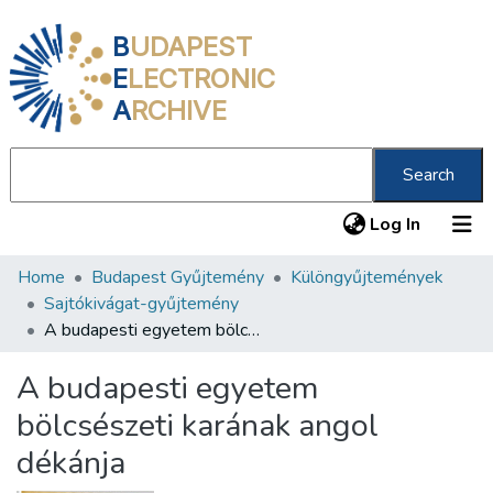
B
UDAPEST
E
LECTRONIC
A
RCHIVE
Search
(current
Log In
Home
Budapest Gyűjtemény
Különgyűjtemények
Communities & Collections
Sajtókivágat-gyűjtemény
All of DSpace
A budapesti egyetem bölcsészeti karának angol dékánja
Statistics
A budapesti egyetem
About us
bölcsészeti karának angol
dékánja