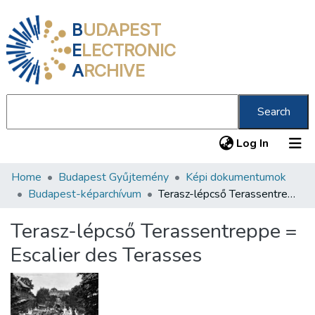
B
UDAPEST
E
LECTRONIC
A
RCHIVE
Search
(current
Log In
Home
Budapest Gyűjtemény
Képi dokumentumok
Communities & Collections
Budapest-képarchívum
Terasz-lépcső Terassentreppe = Escalier des Terasses
All of DSpace
Terasz-lépcső Terassentreppe =
Statistics
Escalier des Terasses
About us