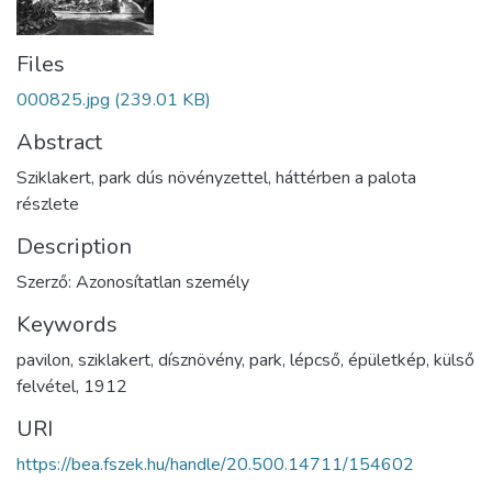
Files
000825.jpg
(239.01 KB)
Abstract
Sziklakert, park dús növényzettel, háttérben a palota
részlete
Description
Szerző: Azonosítatlan személy
Keywords
pavilon
,
sziklakert
,
dísznövény
,
park
,
lépcső
,
épületkép
,
külső
felvétel
,
1912
URI
https://bea.fszek.hu/handle/20.500.14711/154602