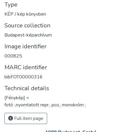
Type
KÉP / kép könyvben
Source collection
Budapest-képarchívum
Image identifier
000825
MARC identifier
bibFOT00000316
Technical details
[Fénykép] =
fotó :,nyomtatott repr., poz., monokróm ;
Full item page