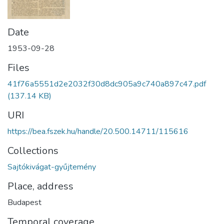
Date
1953-09-28
Files
41f76a5551d2e2032f30d8dc905a9c740a897c47.pdf
(137.14 KB)
URI
https://bea.fszek.hu/handle/20.500.14711/115616
Collections
Sajtókivágat-gyűjtemény
Place, address
Budapest
Temporal coverage