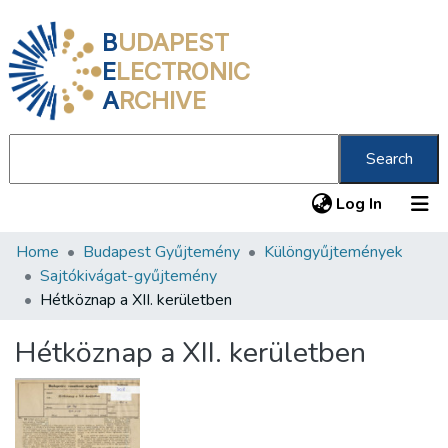
B
UDAPEST
E
LECTRONIC
A
RCHIVE
Search
(current
Log In
Home
Budapest Gyűjtemény
Különgyűjtemények
Communities & Collections
Sajtókivágat-gyűjtemény
All of DSpace
Hétköznap a XII. kerületben
Statistics
Hétköznap a XII. kerületben
About us