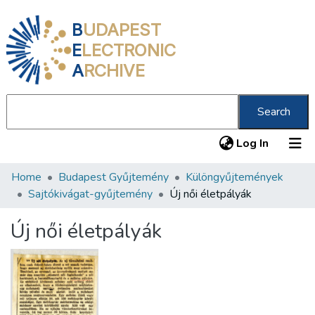
B
UDAPEST
E
LECTRONIC
A
RCHIVE
Search
(current
Log In
Home
Budapest Gyűjtemény
Különgyűjtemények
Communities & Collections
Sajtókivágat-gyűjtemény
Új női életpályák
All of DSpace
Új női életpályák
Statistics
About us