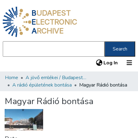
B
UDAPEST
E
LECTRONIC
A
RCHIVE
Search
(current
Log In
Home
A jövő emlékei / Budapest ma
Communities & Collections
A rádió épületének bontása
Magyar Rádió bontása
All of DSpace
Magyar Rádió bontása
Statistics
About us