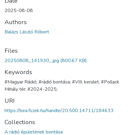
Date
2025-08-08
Authors
Balázs László Róbert
Files
20250808_141930_.jpg
(800.67 KB)
Keywords
#Magyar Rádió; #rádió bontása; #VIII. kerület; #Pollack
Mihály tér; #2024-2025;
URI
https://bea.fszek.hu/handle/20.500.14711/184633
Collections
A rádió épületének bontása