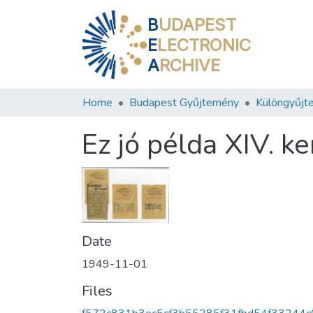
B
UDAPEST
E
LECTRONIC
A
RCHIVE
Home
Budapest Gyűjtemény
Különgyűjt
Ez jó példa XIV. ke
Date
1949-11-01
Files