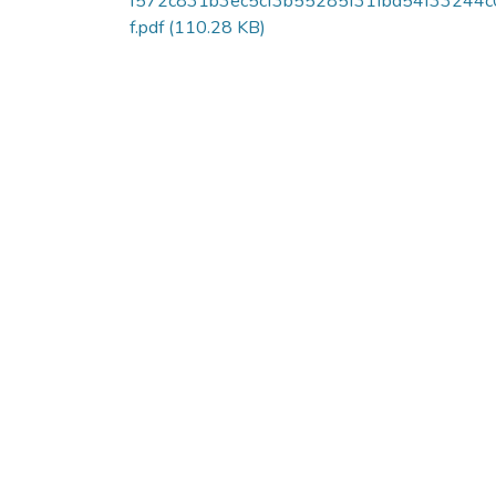
f572c831b3ec5cf3b55285f31fbd54f33244c
f.pdf
(110.28 KB)