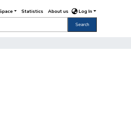
DSpace
Statistics
About us
Log In
Search