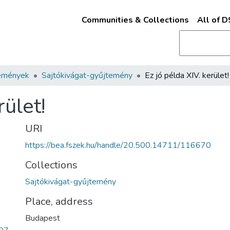
Communities & Collections
All of 
emények
Sajtókivágat-gyűjtemény
Ez jó példa XIV. kerület!
rület!
URI
https://bea.fszek.hu/handle/20.500.14711/116670
Collections
Sajtókivágat-gyűjtemény
Place, address
Budapest