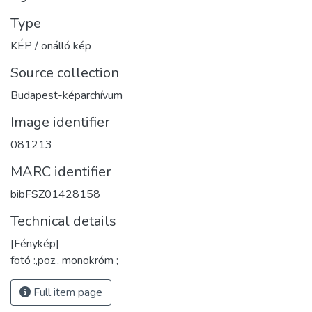
Type
KÉP / önálló kép
Source collection
Budapest-képarchívum
Image identifier
081213
MARC identifier
bibFSZ01428158
Technical details
[Fénykép]
fotó :,poz., monokróm ;
Full item page