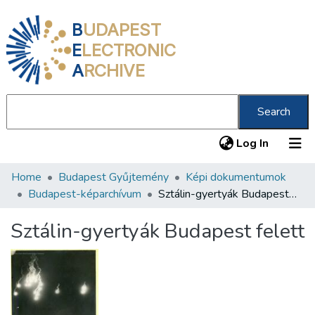
B
UDAPEST
E
LECTRONIC
A
RCHIVE
Search
(current
Log In
Home
Budapest Gyűjtemény
Képi dokumentumok
Communities & Collections
Budapest-képarchívum
Sztálin-gyertyák Budapest felett
All of DSpace
Sztálin-gyertyák Budapest felett
Statistics
About us