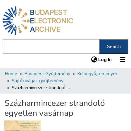
B
UDAPEST
E
LECTRONIC
A
RCHIVE
Search
(current
Log In
Home
Budapest Gyűjtemény
Különgyűjtemények
Communities & Collections
Sajtókivágat-gyűjtemény
All of DSpace
Százharmincezer strandoló egyetlen vasárnap
Statistics
Százharmincezer strandoló
About us
egyetlen vasárnap