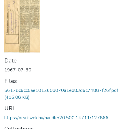
Date
1967-07-30
Files
56178c6cc5ae101260b070a1ed83d6c74887f26f.pdf
(416.08 KB)
URI
https://bea.fszek.hu/handle/20.500.14711/127866
Collections