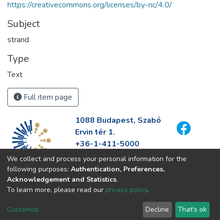
https://creativecommons.org/licenses/by-nc/4.0/
Subject
strand
Type
Text
Full item page
1088 Budapest, Szabó
Ervin tér 1.
+36-1-411-5000
info@fszek.hu
We collect and process your personal information for the
https://fszek.hu
following purposes:
Authentication, Preferences,
Acknowledgement and Statistics
.
To learn more, please read our
privacy policy
.
Customize
Decline
That's ok