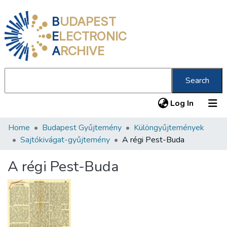
B
UDAPEST
E
LECTRONIC
A
RCHIVE
Search
(current
Log In
Home
Budapest Gyűjtemény
Különgyűjtemények
Communities & Collections
Sajtókivágat-gyűjtemény
A régi Pest-Buda
All of DSpace
A régi Pest-Buda
Statistics
About us