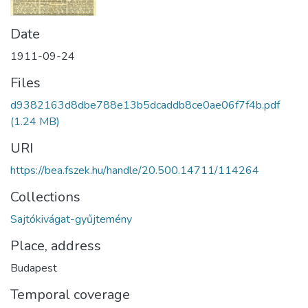
Date
1911-09-24
Files
d9382163d8dbe788e13b5dcaddb8ce0ae06f7f4b.pdf
(1.24 MB)
URI
https://bea.fszek.hu/handle/20.500.14711/114264
Collections
Sajtókivágat-gyűjtemény
Place, address
Budapest
Temporal coverage