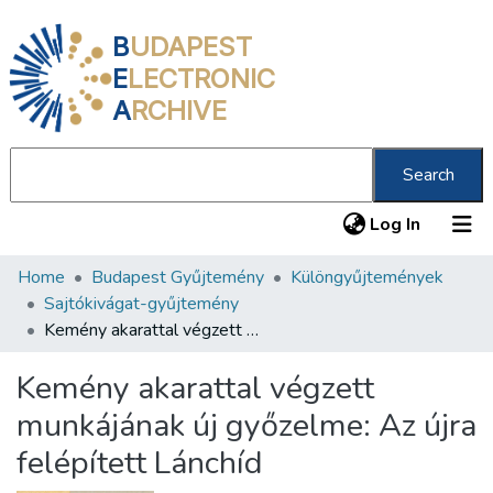
B
UDAPEST
E
LECTRONIC
A
RCHIVE
Search
(current
Log In
Home
Budapest Gyűjtemény
Különgyűjtemények
Communities & Collections
Sajtókivágat-gyűjtemény
All of DSpace
Kemény akarattal végzett munkájának új győzelme: Az újra felépített Lánchíd
Statistics
Kemény akarattal végzett
About us
munkájának új győzelme: Az újra
felépített Lánchíd