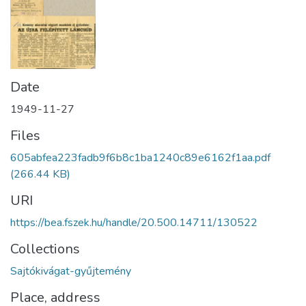
Date
1949-11-27
Files
605abfea223fadb9f6b8c1ba1240c89e6162f1aa.pdf
(266.44 KB)
URI
https://bea.fszek.hu/handle/20.500.14711/130522
Collections
Sajtókivágat-gyűjtemény
Place, address