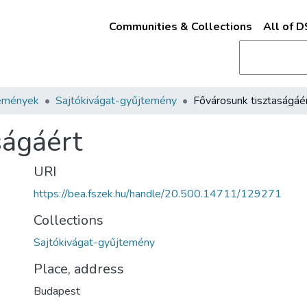
Communities & Collections
All of 
emények
Sajtókivágat-gyűjtemény
Fővárosunk tisztaságáé
ságáért
URI
https://bea.fszek.hu/handle/20.500.14711/129271
Collections
Sajtókivágat-gyűjtemény
Place, address
Budapest