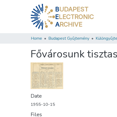
B
UDAPEST
E
LECTRONIC
A
RCHIVE
Home
Budapest Gyűjtemény
Különgyűjt
Fővárosunk tiszta
Date
1955-10-15
Files