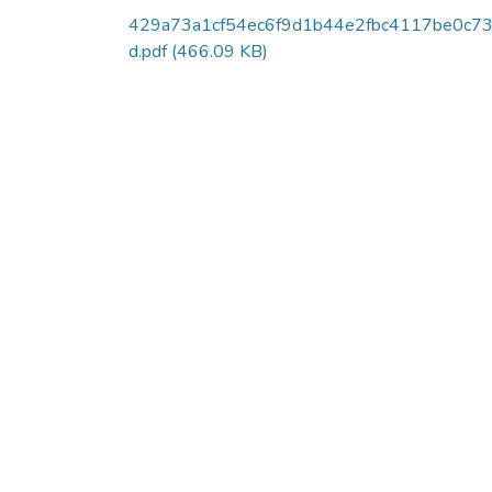
429a73a1cf54ec6f9d1b44e2fbc4117be0c73
d.pdf
(466.09 KB)