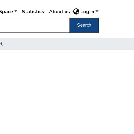
DSpace
Statistics
About us
Log In
Search
rt