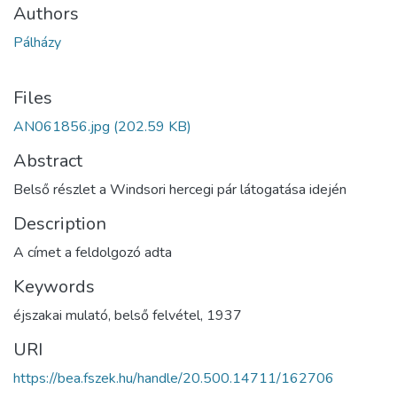
Authors
Pálházy
Files
AN061856.jpg
(202.59 KB)
Abstract
Belső részlet a Windsori hercegi pár látogatása idején
Description
A címet a feldolgozó adta
Keywords
éjszakai mulató
,
belső felvétel
,
1937
URI
https://bea.fszek.hu/handle/20.500.14711/162706