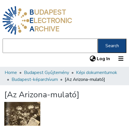
B
UDAPEST
E
LECTRONIC
A
RCHIVE
Search
(current
Log In
Home
Budapest Gyűjtemény
Képi dokumentumok
Communities & Collections
Budapest-képarchívum
[Az Arizona-mulató]
All of DSpace
[Az Arizona-mulató]
Statistics
About us