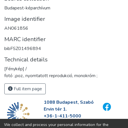
Budapest-képarchívum
Image identifier
AN061856
MARC identifier
bibFSZ01496894
Technical details
[Fénykép] /
fotó :,poz., nyomtatott reprodukció, monokróm ;
Full item page
1088 Budapest, Szabó
Ervin tér 1.
+36-1-411-5000
info@fszek.hu
We collect and process your personal information for the