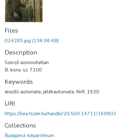
Files
024285.jpg
(136.98 KB)
Description
Szerző azonosítatlan
B. kisny. sz. 7100
Keywords
árusító automata
,
játékautomata
,
férfi
,
1930
URI
https://bea.fszek.hu/handle/20.500.14711/169803
Collections
Budapest-képarchívum