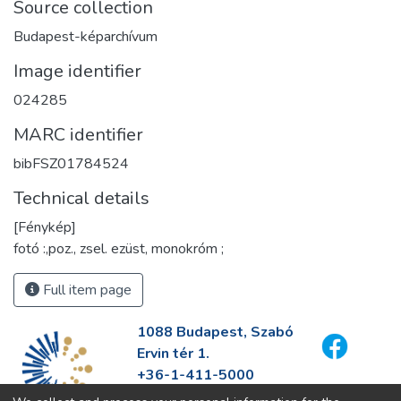
Source collection
Budapest-képarchívum
Image identifier
024285
MARC identifier
bibFSZ01784524
Technical details
[Fénykép]
fotó :,poz., zsel. ezüst, monokróm ;
Full item page
1088 Budapest, Szabó
Ervin tér 1.
+36-1-411-5000
info@fszek.hu