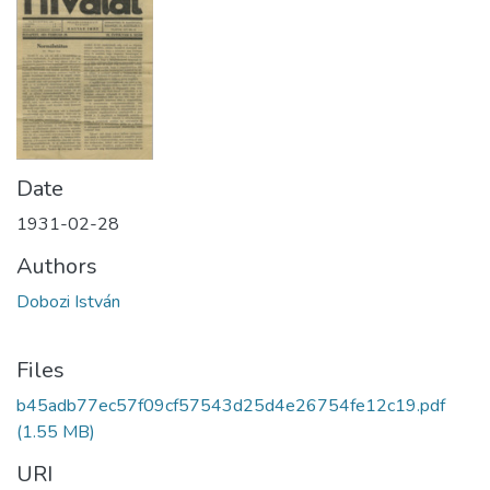
Date
1931-02-28
Authors
Dobozi István
Files
b45adb77ec57f09cf57543d25d4e26754fe12c19.pdf
(1.55 MB)
URI