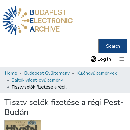
B
UDAPEST
E
LECTRONIC
A
RCHIVE
Search
(current
Log In
Home
Budapest Gyűjtemény
Különgyűjtemények
Communities & Collections
Sajtókivágat-gyűjtemény
All of DSpace
Tisztviselők fizetése a régi Pest-Budán
Statistics
Tisztviselők fizetése a régi Pest-
About us
Budán