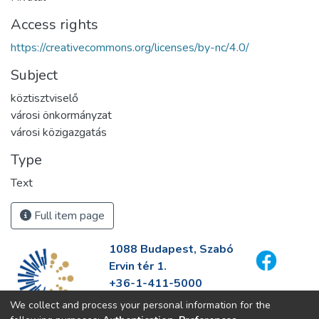
Access rights
https://creativecommons.org/licenses/by-nc/4.0/
Subject
köztisztviselő
városi önkormányzat
városi közigazgatás
Type
Text
Full item page
1088 Budapest, Szabó
Ervin tér 1.
+36-1-411-5000
info@fszek.hu
We collect and process your personal information for the
https://fszek.hu