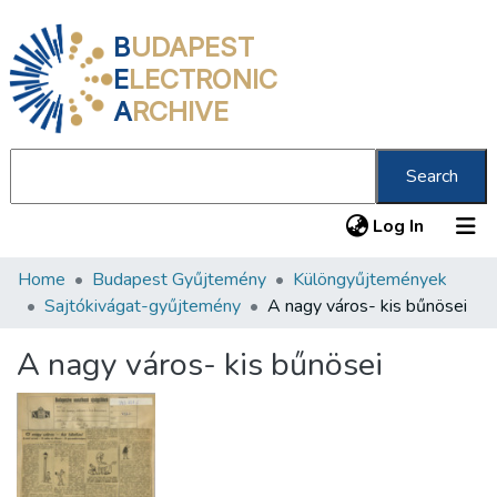
B
UDAPEST
E
LECTRONIC
A
RCHIVE
Search
(current
Log In
Home
Budapest Gyűjtemény
Különgyűjtemények
Communities & Collections
Sajtókivágat-gyűjtemény
A nagy város- kis bűnösei
All of DSpace
A nagy város- kis bűnösei
Statistics
About us