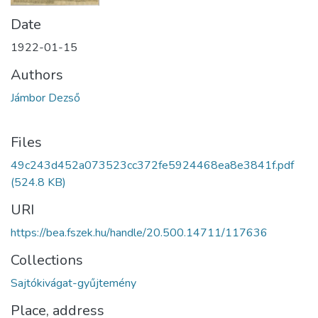
Date
1922-01-15
Authors
Jámbor Dezső
Files
49c243d452a073523cc372fe5924468ea8e3841f.pdf
(524.8 KB)
URI
https://bea.fszek.hu/handle/20.500.14711/117636
Collections
Sajtókivágat-gyűjtemény
Place, address