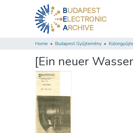
B
UDAPEST
E
LECTRONIC
A
RCHIVE
Home
Budapest Gyűjtemény
Különgyűjt
[Ein neuer Wasser