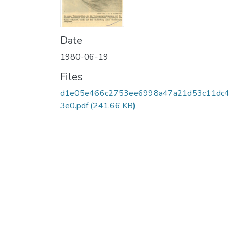
Date
1980-06-19
Files
d1e05e466c2753ee6998a47a21d53c11dc
3e0.pdf
(241.66 KB)