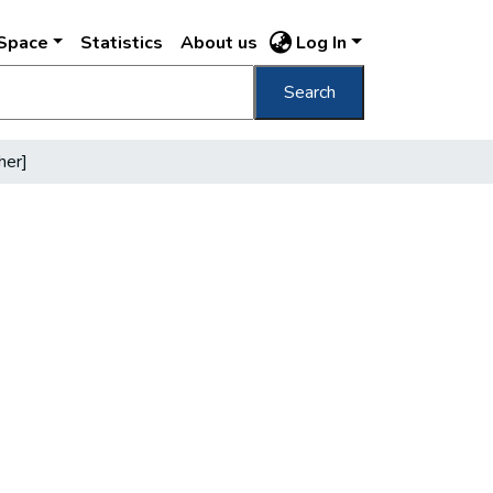
DSpace
Statistics
About us
Log In
Search
her]