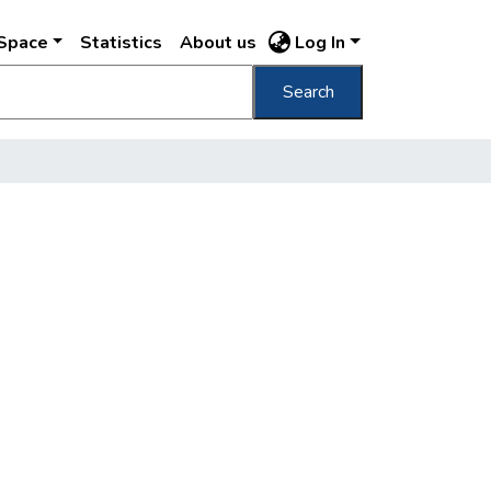
DSpace
Statistics
About us
Log In
Search