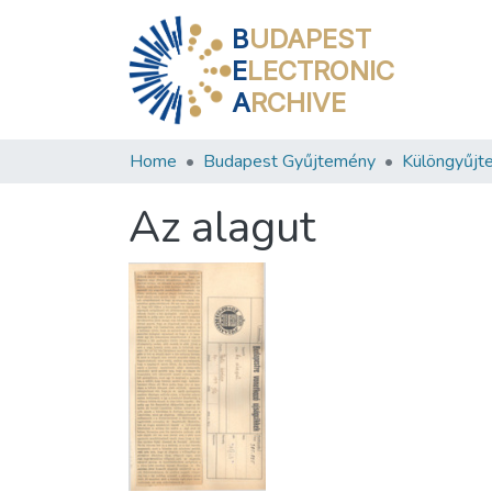
B
UDAPEST
E
LECTRONIC
A
RCHIVE
Home
Budapest Gyűjtemény
Különgyűjt
Az alagut