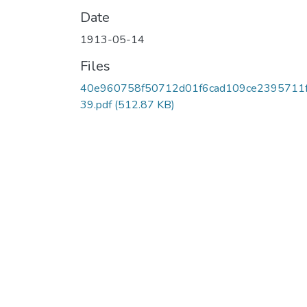
Date
1913-05-14
Files
40e960758f50712d01f6cad109ce2395711f
39.pdf
(512.87 KB)