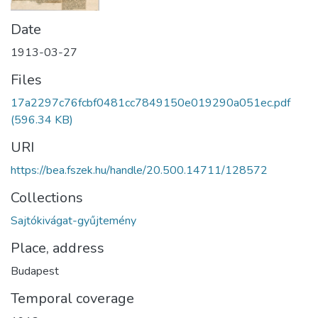
Date
1913-03-27
Files
17a2297c76fcbf0481cc7849150e019290a051ec.pdf
(596.34 KB)
URI
https://bea.fszek.hu/handle/20.500.14711/128572
Collections
Sajtókivágat-gyűjtemény
Place, address
Budapest
Temporal coverage