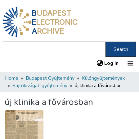
B
UDAPEST
E
LECTRONIC
A
RCHIVE
Search
(current
Log In
Home
Budapest Gyűjtemény
Különgyűjtemények
Communities & Collections
Sajtókivágat-gyűjtemény
új klinika a fővárosban
All of DSpace
új klinika a fővárosban
Statistics
About us