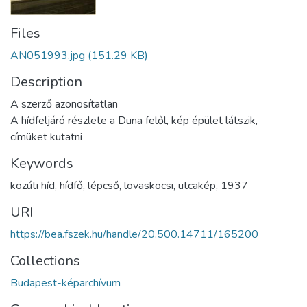
Files
AN051993.jpg
(151.29 KB)
Description
A szerző azonosítatlan
A hídfeljáró részlete a Duna felől, kép épület látszik,
címüket kutatni
Keywords
közúti híd
,
hídfő
,
lépcső
,
lovaskocsi
,
utcakép
,
1937
URI
https://bea.fszek.hu/handle/20.500.14711/165200
Collections
Budapest-képarchívum