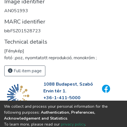
Image identifier
AN051993
MARC identifier
bibFSZ01528723
Technical details
[Fénykép]
fotó :,poz., nyomtatott reprodukció, monokróm ;
Full item page
1088 Budapest, Szabó
Ervin tér 1.
+36-1-411-5000
info@fszek.hu
We collect and process your personal information for the
https://fszek.hu
following purposes:
Authentication, Preferences,
Acknowledgement and Statistics
.
To learn more, please read our
privacy policy
.