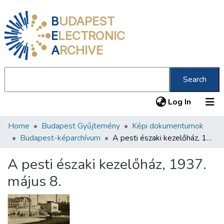
B
UDAPEST
E
LECTRONIC
A
RCHIVE
Search
(current
Log In
Home
Budapest Gyűjtemény
Képi dokumentumok
Communities & Collections
Budapest-képarchívum
A pesti északi kezelőház, 1937. május 8.
All of DSpace
A pesti északi kezelőház, 1937.
Statistics
május 8.
About us