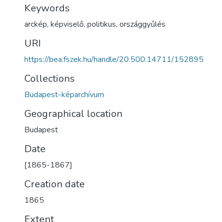
Keywords
arckép
,
képviselő
,
politikus
,
országgyűlés
URI
https://bea.fszek.hu/handle/20.500.14711/152895
Collections
Budapest-képarchívum
Geographical location
Budapest
Date
[1865-1867]
Creation date
1865
Extent