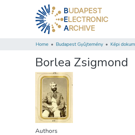
B
UDAPEST
E
LECTRONIC
A
RCHIVE
Home
Budapest Gyűjtemény
Képi doku
Borlea Zsigmond
Authors