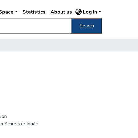
DSpace
Statistics
About us
Log In
Search
íkon
m Schrecker Ignác