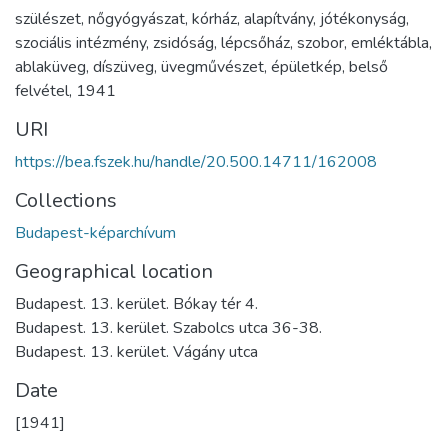
szülészet
,
nőgyógyászat
,
kórház
,
alapítvány
,
jótékonyság
,
szociális intézmény
,
zsidóság
,
lépcsőház
,
szobor
,
emléktábla
,
ablaküveg
,
díszüveg
,
üvegművészet
,
épületkép
,
belső
felvétel
,
1941
URI
https://bea.fszek.hu/handle/20.500.14711/162008
Collections
Budapest-képarchívum
Geographical location
Budapest. 13. kerület. Bókay tér 4.
Budapest. 13. kerület. Szabolcs utca 36-38.
Budapest. 13. kerület. Vágány utca
Date
[1941]