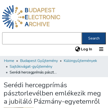
B
UDAPEST
E
LECTRONIC
A
RCHIVE
Search
(current
Log In
Home
Budapest Gyűjtemény
Különgyűjtemények
Communities & Collections
Sajtókivágat-gyűjtemény
All of DSpace
Serédi hercegprímás pásztorlevélben emlékezik meg a jubiláló Pázmány-egyetemről
Statistics
Serédi hercegprímás
About us
pásztorlevélben emlékezik meg
a jubiláló Pázmány-egyetemről