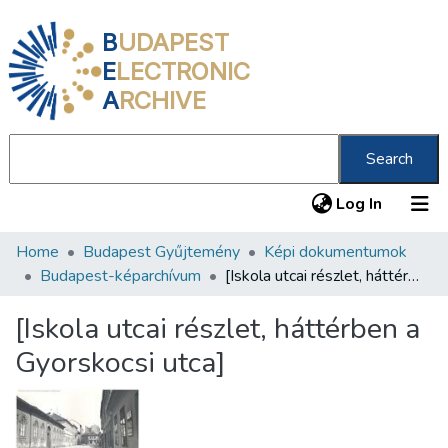
B
UDAPEST
E
LECTRONIC
A
RCHIVE
Search
(current
Log In
Home
Budapest Gyűjtemény
Képi dokumentumok
Communities & Collections
Budapest-képarchívum
[Iskola utcai részlet, háttérben a Gyorskocsi utca]
All of DSpace
[Iskola utcai részlet, háttérben a
Statistics
Gyorskocsi utca]
About us