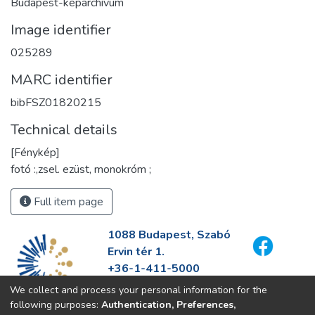
Budapest-képarchívum
Image identifier
025289
MARC identifier
bibFSZ01820215
Technical details
[Fénykép]
fotó :,zsel. ezüst, monokróm ;
Full item page
1088 Budapest, Szabó
Ervin tér 1.
+36-1-411-5000
info@fszek.hu
We collect and process your personal information for the
https://fszek.hu
following purposes:
Authentication, Preferences,