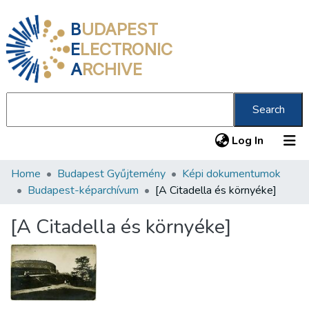
B
UDAPEST
E
LECTRONIC
A
RCHIVE
Search
(current
Log In
Home
Budapest Gyűjtemény
Képi dokumentumok
Communities & Collections
Budapest-képarchívum
[A Citadella és környéke]
All of DSpace
[A Citadella és környéke]
Statistics
About us