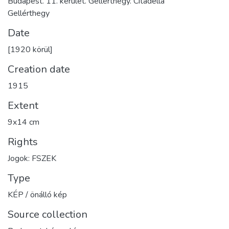
Budapest. 11. kerület. Gellérthegy. Citadella
Gellérthegy
Date
[1920 körül]
Creation date
1915
Extent
9x14 cm
Rights
Jogok: FSZEK
Type
KÉP / önálló kép
Source collection