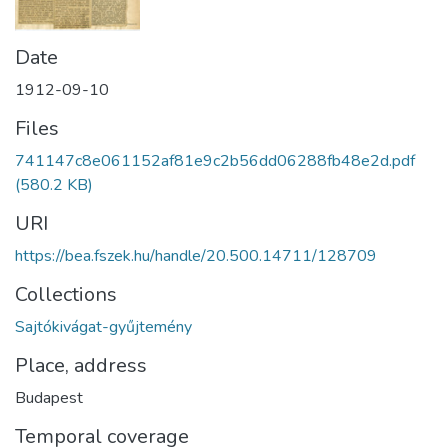
Date
1912-09-10
Files
741147c8e061152af81e9c2b56dd06288fb48e2d.pdf
(580.2 KB)
URI
https://bea.fszek.hu/handle/20.500.14711/128709
Collections
Sajtókivágat-gyűjtemény
Place, address
Budapest
Temporal coverage