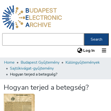
B
UDAPEST
E
LECTRONIC
A
RCHIVE
Search
(current
Log In
Home
Budapest Gyűjtemény
Különgyűjtemények
Communities & Collections
Sajtókivágat-gyűjtemény
All of DSpace
Hogyan terjed a betegség?
Statistics
Hogyan terjed a betegség?
About us