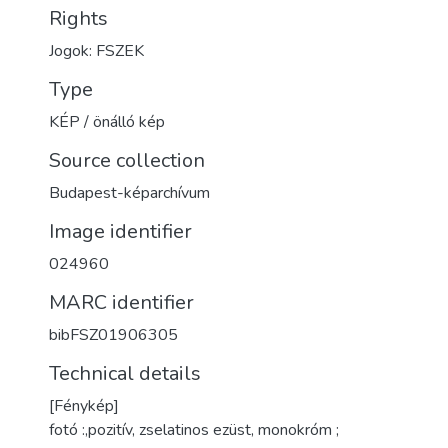
Rights
Jogok: FSZEK
Type
KÉP / önálló kép
Source collection
Budapest-képarchívum
Image identifier
024960
MARC identifier
bibFSZ01906305
Technical details
[Fénykép]
fotó :,pozitív, zselatinos ezüst, monokróm ;