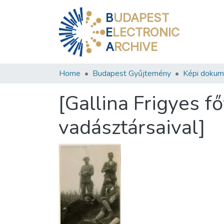
B
UDAPEST
E
LECTRONIC
A
RCHIVE
Home
Budapest Gyűjtemény
Képi doku
[Gallina Frigyes f
vadásztársaival]