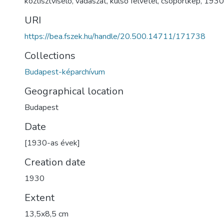
köztisztviselő
,
vadászat
,
külső felvétel
,
csoportkép
,
1930
URI
https://bea.fszek.hu/handle/20.500.14711/171738
Collections
Budapest-képarchívum
Geographical location
Budapest
Date
[1930-as évek]
Creation date
1930
Extent
13,5x8,5 cm