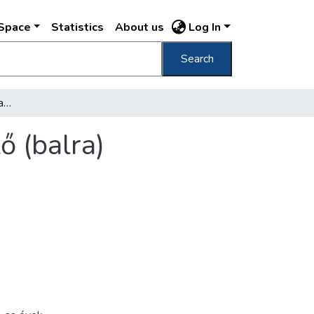
DSpace
Statistics
About us
Log In
Search
[Gallina Frigyes fővárosi tanácsnok, főjegyző (balra) vadásztársaival]
ő (balra)