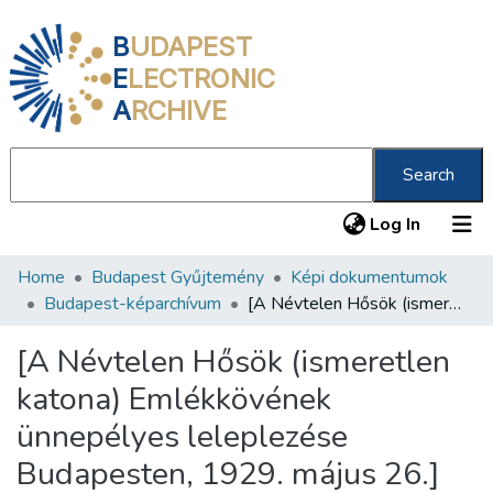
B
UDAPEST
E
LECTRONIC
A
RCHIVE
Search
(current
Log In
Home
Budapest Gyűjtemény
Képi dokumentumok
Communities & Collections
Budapest-képarchívum
[A Névtelen Hősök (ismeretlen katona) Emlékkövének ünnepélyes leleplezése Budapesten, 1929. május 26.]
All of DSpace
[A Névtelen Hősök (ismeretlen
Statistics
katona) Emlékkövének
About us
ünnepélyes leleplezése
Budapesten, 1929. május 26.]