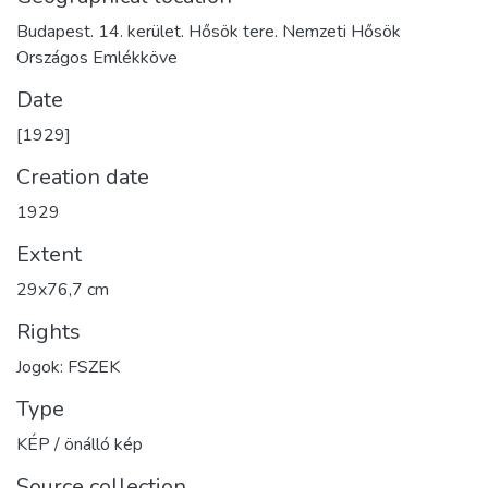
Budapest. 14. kerület. Hősök tere. Nemzeti Hősök
Országos Emlékköve
Date
[1929]
Creation date
1929
Extent
29x76,7 cm
Rights
Jogok: FSZEK
Type
KÉP / önálló kép
Source collection