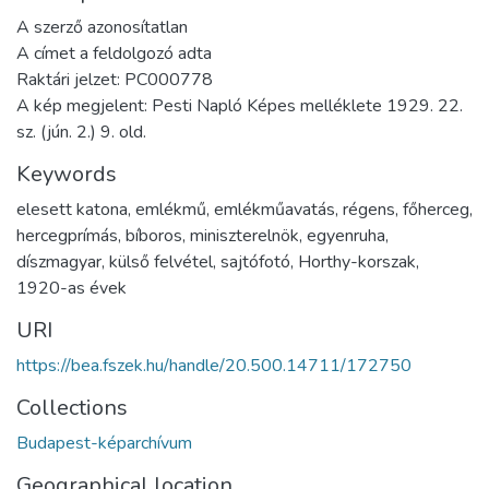
A szerző azonosítatlan
A címet a feldolgozó adta
Raktári jelzet: PC000778
A kép megjelent: Pesti Napló Képes melléklete 1929. 22.
sz. (jún. 2.) 9. old.
Keywords
elesett katona
,
emlékmű
,
emlékműavatás
,
régens
,
főherceg
,
hercegprímás
,
bíboros
,
miniszterelnök
,
egyenruha
,
díszmagyar
,
külső felvétel
,
sajtófotó
,
Horthy-korszak
,
1920-as évek
URI
https://bea.fszek.hu/handle/20.500.14711/172750
Collections
Budapest-képarchívum
Geographical location