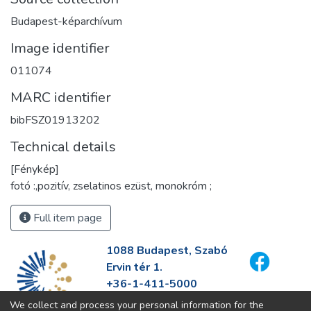
Budapest-képarchívum
Image identifier
011074
MARC identifier
bibFSZ01913202
Technical details
[Fénykép]
fotó :,pozitív, zselatinos ezüst, monokróm ;
Full item page
1088 Budapest, Szabó
Ervin tér 1.
+36-1-411-5000
info@fszek.hu
We collect and process your personal information for the