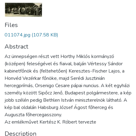
Files
011074.jpg
(107.58 KB)
Abstract
Az ünnepségen részt vett Horthy Miklós kormányzó
(középen) feleségével és fiaival, balján Vértessy Sándor
kabinetfőnök és (feltehetően) Keresztes-Fischer Lajos, a
Honvéd Vezérkar főnöke, majd Serédi Jusztinián
hercegprímás, Orsenigo Cesare pápai nuncius. A két egyházi
személy között Sipőcz Jenő, Budapest polgármestere, a kép
jobb szélén pedig Bethlen István miniszterelnök látható. A
kép bal oldalán Habsburg József Ágost főherceg és
Auguszta főhercegasszony.
Az emlékművet Kertész K. Róbert tervezte
Description