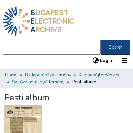
B
UDAPEST
E
LECTRONIC
A
RCHIVE
Search
(current
Log In
Home
Budapest Gyűjtemény
Különgyűjtemények
Communities & Collections
Sajtókivágat-gyűjtemény
Pesti album
All of DSpace
Pesti album
Statistics
About us