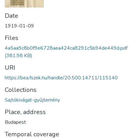
Date
1919-01-09
Files
4a5aa9c8b0f9e6728aea424ca8291c5b94de449d.pdf
(381.98 KB)
URI
https://bea.fszek.hu/handle/20.500.14711/115140
Collections
Sajtókivágat-gyűjtemény
Place, address
Budapest
Temporal coverage