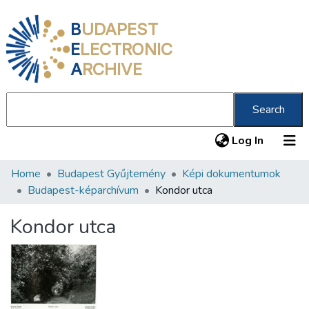
B
UDAPEST
E
LECTRONIC
A
RCHIVE
Search
(current
Log In
Home
Budapest Gyűjtemény
Képi dokumentumok
Communities & Collections
Budapest-képarchívum
Kondor utca
All of DSpace
Kondor utca
Statistics
About us