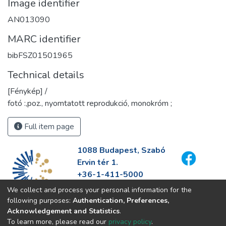
Image identifier
AN013090
MARC identifier
bibFSZ01501965
Technical details
[Fénykép] /
fotó :,poz., nyomtatott reprodukció, monokróm ;
Full item page
1088 Budapest, Szabó
Ervin tér 1.
+36-1-411-5000
info@fszek.hu
We collect and process your personal information for the
https://fszek.hu
following purposes:
Authentication, Preferences,
Acknowledgement and Statistics
.
To learn more, please read our
privacy policy
.