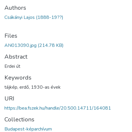
Authors
Csákányi Lajos (1888-19??)
Files
AN013090.jpg
(214.78 KB)
Abstract
Erdei út
Keywords
tájkép
,
erdő
,
1930-as évek
URI
https://bea.fszek.hu/handle/20.500.14711/164081
Collections
Budapest-képarchívum