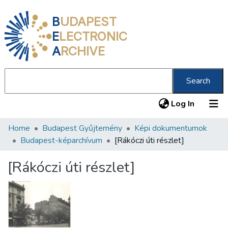
B
UDAPEST
E
LECTRONIC
A
RCHIVE
Search
(current
Log In
Home
Budapest Gyűjtemény
Képi dokumentumok
Communities & Collections
Budapest-képarchívum
[Rákóczi úti részlet]
All of DSpace
[Rákóczi úti részlet]
Statistics
About us