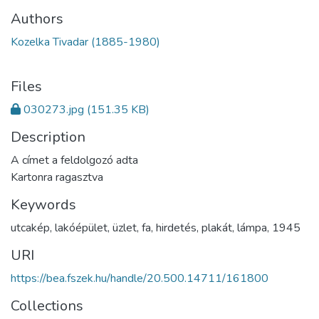
Authors
Kozelka Tivadar (1885-1980)
Files
030273.jpg
(151.35 KB)
Description
A címet a feldolgozó adta
Kartonra ragasztva
Keywords
utcakép
,
lakóépület
,
üzlet
,
fa
,
hirdetés
,
plakát
,
lámpa
,
1945
URI
https://bea.fszek.hu/handle/20.500.14711/161800
Collections