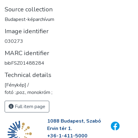
Source collection
Budapest-képarchívum
Image identifier
030273
MARC identifier
bibFSZ01488284
Technical details
[Fénykép] /
fotó :,poz., monokróm ;
Full item page
1088 Budapest, Szabó
Ervin tér 1.
+36-1-411-5000