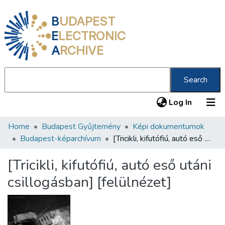
B
UDAPEST
E
LECTRONIC
A
RCHIVE
Search
(current
Log In
Home
Budapest Gyűjtemény
Képi dokumentumok
Communities & Collections
Budapest-képarchívum
[Tricikli, kifutófiú, autó eső utáni csillogásban] [felülnézet]
All of DSpace
[Tricikli, kifutófiú, autó eső utáni
Statistics
csillogásban] [felülnézet]
About us