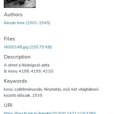
Authors
Kinszki Imre (1901-1945)
Files
N000148.jpg
(155.79 KB)
Description
A címet a feldolgozó adta
B. kisny. 4198; 4199; 4210;
Keywords
kocsi
,
szállítmányozás
,
fényhatás
,
eső
,
két világháború
közötti időszak
,
1935
URI
https://bea.fszek.hu/handle/20.500.14711/163385