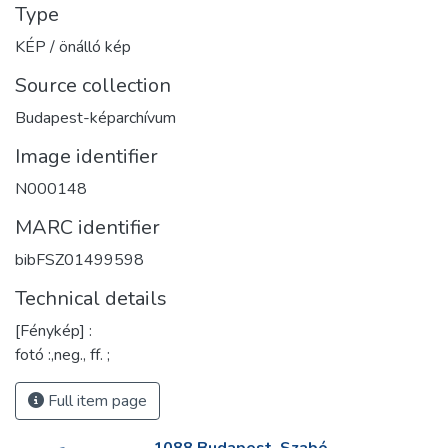
Type
KÉP / önálló kép
Source collection
Budapest-képarchívum
Image identifier
N000148
MARC identifier
bibFSZ01499598
Technical details
[Fénykép] :
fotó :,neg., ff. ;
Full item page